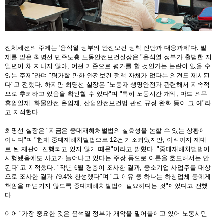
전체세션의 주제는 '윤석열 정부의 안전보건 정책 진단과 대응과제'다. 발
제를 맡은 최명선 민주노총 노동안전보건실장은 "윤석열 정부가 출범한 지
일년이 채 지나지 않아, 어떤 기준으로 평가를 할 것인가는 논란이 있을 수
있는 주제"라며 "평가할 만한 안전보건 정책 자체가 없다는 의견도 제시된
다"고 전했다. 하지만 최명선 실장은 "노동자 생명안전과 관련해서 지속적
으로 후퇴하고 있음을 확인할 수 있다"며 "특히 노동시간 개악, 마트 의무
휴업일제, 화물안전 운임제, 산업안전보건법 관련 규정 완화 등이 그 예"라
고 지적했다.
최명선 실장은 "지금은 중대재해처벌법의 실효성을 논할 수 있는 상황이
아니다"며 "현재 중대재해처벌법으로 12건 기소되었지만, 아직까지 제대
로 된 재판이 진행되고 있지 않기 때문"이라고 밝혔다. "중대재해처벌법이
시행됐음에도 사고가 늘어나고 있다는 주장 등으로 여론을 호도해서는 안
된다"고 지적했다. "작년 6월 경총이 조사한 결과, 중소기업 사업주를 대상
으로 조사한 결과 79.4% 찬성했다"며 "그 이유 중 하나는 하청업체 등에게
책임을 떠넘기지 않도록 중대재해처벌법이 필요하다는 것"이었다고 전했
다.
이어 "가장 중요한 것은 윤석열 정부가 개악을 밀어붙이고 있어 노동시민