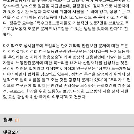
수고용노동자가 늘어나는 게 빠르다"고 말했다. 특히 특수고용노동자는 건
당 수수료 방식으로 임금을 지급받는데, 결정권한이 절대적으로 사용자에
게 있어 장시간 노동과 과로사의 위험에 시달릴 수 밖에 없고, 상당수는 고
객을 직접 상대하는 감정노동에 시달리고 있는 것도 큰 문제 라고 지적했
다. 정흥준 교수는 "특수고용노동자들도 기본적인 노동3권을 보호받고 특
수고용노동자 오분류 문제도 바로잡을 수 있는 방법을 찾아야 한다"고 전
했다.
마지막으로 상시업무에 투입되는 단기계약직 안전보건 문제에 대한 토론
이 이어졌다. 이정희 한국노동연구원 연구위원은 "상시업무에 단기노동자
를 투입하는 것 자체가 형용모순"이라며 만성적 고용불안에 시달리는 노동
자들이 노동안전문제에 대한 목소리를 내거나 산업재해를 신청하는 것은
굉장히 어려운 일이라고 지적했다. 이정희 연구위원은 "정부가 노동개혁을
이야기하면서 법치를 강조하고 있는데, 정치적 목적을 달성하기 위해서 선
별적으로 법의 이름을 들고 오는 것은 굉장히 문제가 있다"며 "우리가 보편
적으로 추구해야 할 법치는 인간을 존엄성을 보장하는 근로조건의 기준 설
정, 근로조건 향상을 위한 노동3권 보장, 다양한 교섭방식 자율 선택 지원
및 교섭 활성화 위한 국가의 의무다"라고 전했다.
첨부
[1]
댓글쓰기