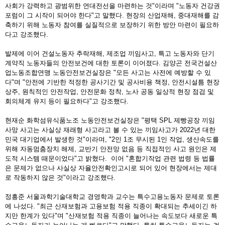
사회가 강력하고 광범위한 연대전선을 마련하는 것"이라며 "노동자 건강권
포럼이 그 시작이 되어야 한다"고 말했다. 현장의 산업재해, 중대재해를 감
축하기 위해 노동자 참여를 실질적으로 보장하기 위한 방안 마련이 필요하
다고 강조했다.
발제에 이어 건설노동자 추락재해, 제조업 끼임사고, 특고 노동자와 단기
계약직 노동자들의 안전보건에 대한 토론이 이어졌다. 김양곤 전국건설산
업노동조합연맹 노동안전보건실장은 "모든 사고는 사전에 예방할 수 있
다"며 "안전에 기반한 적정한 공사기간 및 공사비용 책정, 안전시설틈 현장
상주, 원칙적인 안전작업, 안전문화 정착, 노사 공동 일상적 현장 점검 및
회의체계 유지 등이 필요하다"고 강조했다.
현재순 화학섬유식품노조 노동안전보건실장은 "평택 SPL 제빵공장 끼임
사망 사고는 사실상 재래형 사고라고 볼 수 있는 끼임사고가 2022년 대한
민국 대기업에서 발생한 것"이라며, "2인 1조 무시된 1인 작업, 생산속도를
위해 자동멈춤장치 해제, 교반기 안전망 없음 등 직접적인 사고 원인은 제
도적 시스템 때문이었다"고 밝혔다. 이어 "혼합기작업 관련 법령 등 법률
은 문제가 없으나 사실상 자율안전확인고시로 되어 있어 현장에서는 제대
로 작동하지 않은 것"이라고 강조했다.
정흥준 서울과학기술대학교 경영학과 교수는 특수고용노동자 문제로 토론
에 나섰다. "최근 산재보험과 고용보험 적용 직종이 확대되는 추세이긴 하
지만 한계가 있다"며 "산재보험 적용 직종이 늘어나는 속도보다 새로운 특